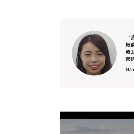
“
畅
我
起
Na