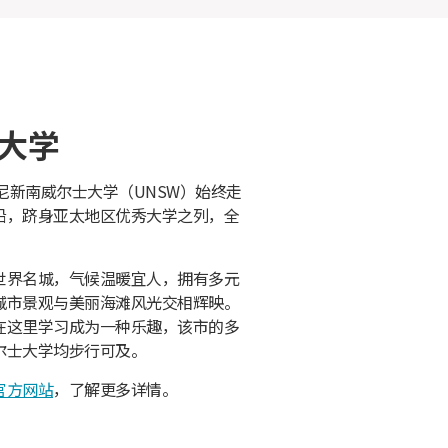
大学
悉尼新南威尔士大学（UNSW）始终走
沿，跻身亚太地区优秀大学之列，全
ay
世界名城，气候温暖宜人，拥有多元
城市景观与美丽海滩风光交相辉映。
在这里学习成为一种乐趣，该市的多
尔士大学均步行可及。
官方网站
，了解更多详情。