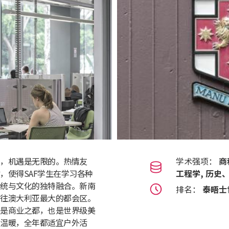
，机遇是无限的。热情友
学术强项：
商
，使得SAF学生在学习各种
工程学, 历史
统与文化的独特融合。新南
排名：
泰晤士
往澳大利亚最大的都会区。
是商业之都，也是世界级美
温暖，全年都适宜户外活