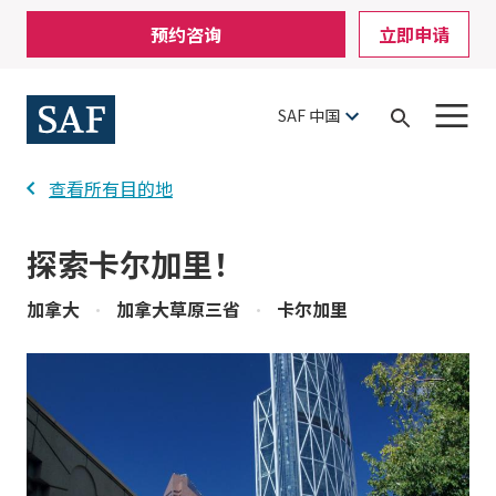
Skip
Mobile
预约咨询
立即申请
to
Utility
main
content
Menu
SAF 中国
Open
Search
查看所有目的地
探索卡尔加里！
加拿大
•
加拿大草原三省
•
卡尔加里