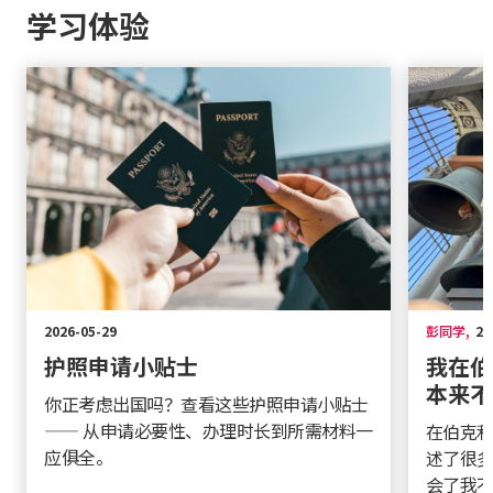
学习体验
2026-05-29
彭同学
,
20
护照申请小贴士
我在伯
本来不
你正考虑出国吗？查看这些护照申请小贴士
—— 从申请必要性、办理时长到所需材料一
在伯克利
应俱全。
述了很多
会了我