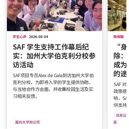
学生心声
2026-08-04
新闻稿
2
SAF 学生支持工作幕后纪
“身
实：加州大学伯克利分校参
除：
访活动
成为
的途
SAF项目专员Alex de Gala到访加州大学伯
克利分校，为即将入学的学生提供协助，
SAF 
与当地合作方会面，并收集校园生活及实
政策感
习相关反馈。
响，S
供支持
信息公
面向大学和公司
目