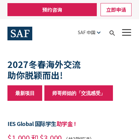
Skip
Mobile
预约咨询
立即申请
to
Utility
main
content
Menu
SAF 中国
Open
Search
2027冬春海外交流
助你脱颖而出!
最新项目
师哥师姐的「交流感受」
IES Global 国际学生
助学金 !
$1,000 和 $3,000
（共2款可选）