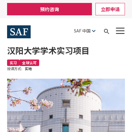
Skip
Mobile
预约咨询
立即申请
to
Utility
main
content
Menu
SAF 中国
Open
Search
汉阳大学学术实习项目
实习
全球认可
授课方式:
实地