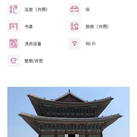
浴室（共用）
床
书桌
厨房（共用）
洗衣设备
Wi-Fi
壁橱/衣柜