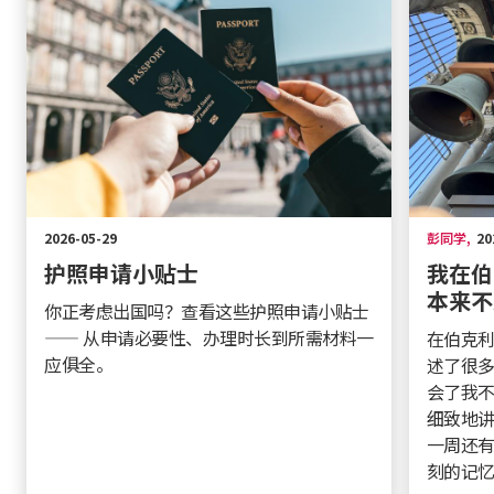
2026-05-29
彭同学
,
20
护照申请小贴士
我在伯
本来不
你正考虑出国吗？查看这些护照申请小贴士
—— 从申请必要性、办理时长到所需材料一
在伯克利
应俱全。
述了很多
会了我
细致地
一周还
刻的记