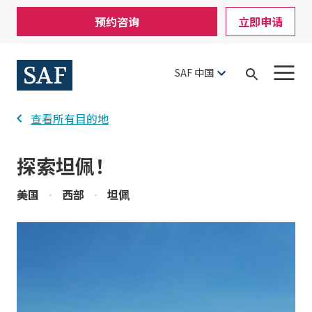
Skip
Mobile
预约咨询
立即申请
to
Utility
main
content
Menu
SAF 中国
Open
Search
查看所有目的地
探索坦佩！
美国
•
西部
•
坦佩