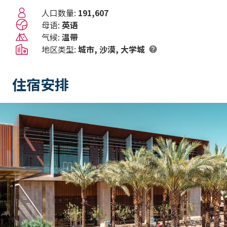
人口数量:
191,607
母语:
英语
气候:
温带
地区类型:
城市
沙漠
大学城
住宿安排