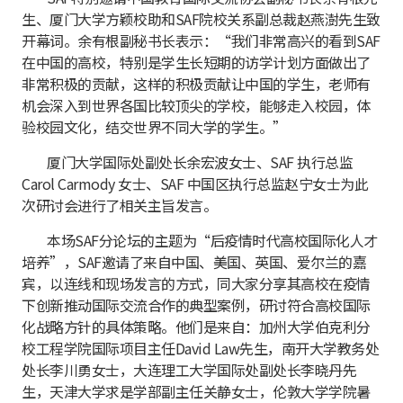
生、厦门大学方颖校助和SAF院校关系副总裁赵燕澍先生致
开幕词。余有根副秘书长表示：“我们非常高兴的看到SAF
在中国的高校，特别是学生长短期的访学计划方面做出了
非常积极的贡献，这样的积极贡献让中国的学生，老师有
机会深入到世界各国比较顶尖的学校，能够走入校园，体
验校园文化，结交世界不同大学的学生。”
厦门大学国际处副处长余宏波女士、SAF 执行总监
Carol Carmody 女士、SAF 中国区执行总监赵宁女士为此
次研讨会进行了相关主旨发言。
本场SAF分论坛的主题为“后疫情时代高校国际化人才
培养”，SAF邀请了来自中国、美国、英国、爱尔兰的嘉
宾，以连线和现场发言的方式，同大家分享其高校在疫情
下创新推动国际交流合作的典型案例，研讨符合高校国际
化战略方针的具体策略。他们是来自：加州大学伯克利分
校工程学院国际项目主任David Law先生，南开大学教务处
处长李川勇女士，大连理工大学国际处副处长李晓丹先
生，天津大学求是学部副主任关静女士，伦敦大学学院暑