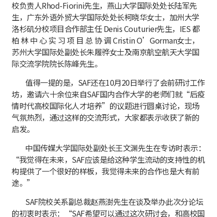
校负责人Rhod-Fiorini先生，燕山大学国际处处长陆军先
生，广东外语外贸大学国际处处长柯晓华女士，加州大学
洛杉矶分校项目合作部主任 Denis Couturier先生，IES 都
柏 林 中 心 实 习 项 目 总 协 调 Cristin O’Gorman女士，
苏州大学国际处副处长朱履骅女士及南京航空航天大学国
际交流学院院长陈峰先生。
值得一提的是，SAF还在10月20日举行了会前研讨工作
坊，邀请六十余位来自SAF国内合作大学的老师们就“后疫
情时代高校国际化人才培养”的议题进行圆桌讨论，现场
气氛热烈，通过这样的交流形式，大家都表示收获了新的
启发。
中国传媒大学国际处副处长王文渊先生在专访时表示：
“我觉得在未来，SAF应该是给这种学生流动的支持性的机
构提供了一个很好的样板，我觉得未来的合作也是大有前
途。”
SAF院校关系副总裁赵燕澍先生在谈及举办此次分论坛
的初衷时表示：“SAF希望可以通过这次研讨会，和高校国