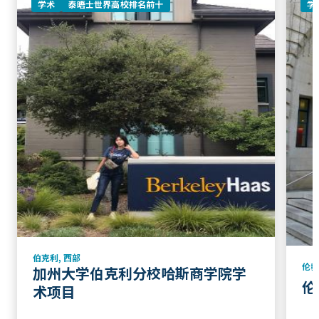
学术
泰晤士世界高校排名前十
学
伯克利
,
西部
伦
加州大学伯克利分校哈斯商学院学
伦
术项目