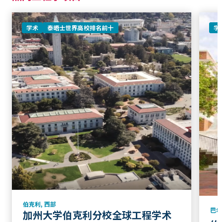
学术
泰晤士世界高校排名前十
学
伯克利
,
西部
巴
加州大学伯克利分校全球工程学术