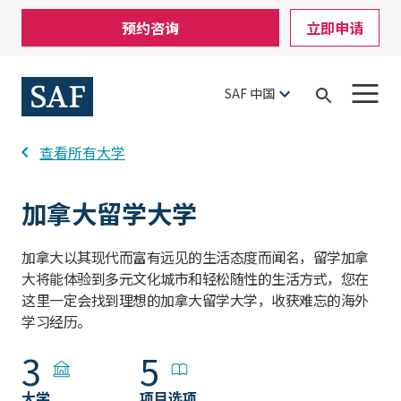
Skip
Mobile
预约咨询
立即申请
to
Utility
main
content
Menu
SAF 中国
Open
Search
查看所有大学
加拿大留学大学
加拿大以其现代而富有远见的生活态度而闻名，留学加拿
大将能体验到多元文化城市和轻松随性的生活方式，您在
这里一定会找到理想的加拿大留学大学，收获难忘的海外
学习经历。
3
5
大学
项目选项