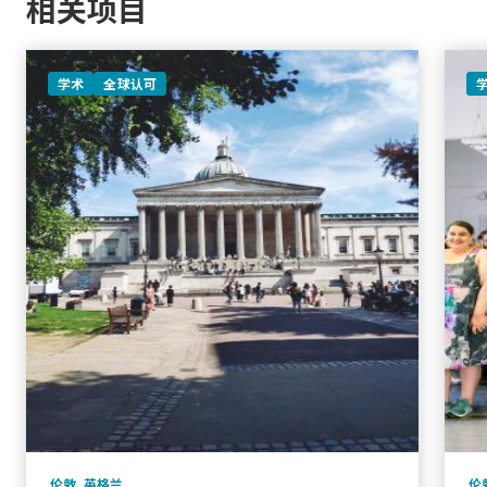
相关项目
学术
全球认可
伦敦
,
英格兰
伦