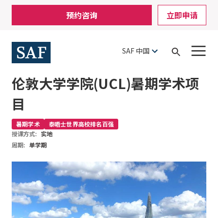
Skip
Mobile
预约咨询
立即申请
to
Utility
main
content
Menu
SAF 中国
Open
Search
伦敦大学学院(UCL)暑期学术项
目
暑期学术
泰晤士世界高校排名百强
授课方式:
实地
周期:
单学期