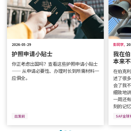
2026-05-29
彭同学
,
20
护照申请小贴士
我在伯
本来不
你正考虑出国吗？查看这些护照申请小贴士
—— 从申请必要性、办理时长到所需材料一
在伯克利
应俱全。
述了很多
会了我
细致地
一周还
刻的记
出发前
SAF全