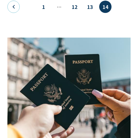
Pagination
1
…
12
13
14
Previous
First
Page
Page
Current
page
page
page