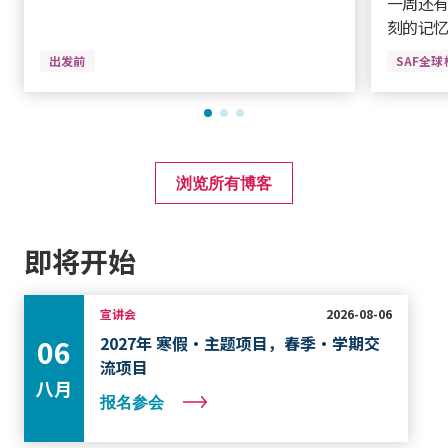
一周还
刻的记
出发前
SAF全
浏览所有博客
即将开始
宣讲会
2026-08-06
2027年 寒假·主题项目，春季·学期交
06
流项目
八月
报名参会