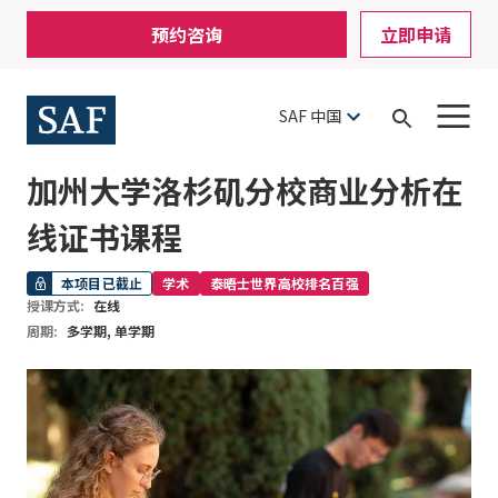
Skip
Mobile
预约咨询
立即申请
to
Utility
main
content
Menu
SAF 中国
Open
Search
加州大学洛杉矶分校商业分析在
线证书课程
本项目已截止
学术
泰晤士世界高校排名百强
授课方式:
在线
周期:
多学期, 单学期